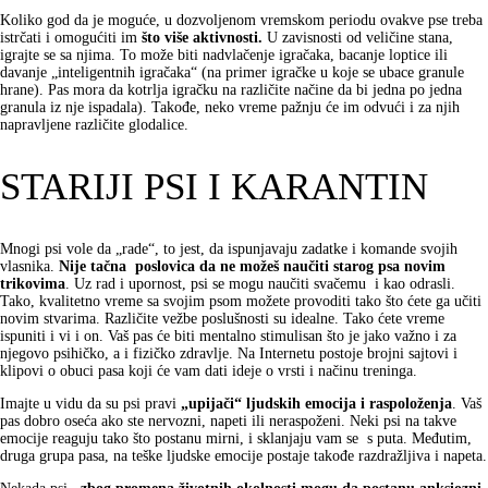
Koliko god da je moguće, u dozvoljenom vremskom periodu ovakve pse treba
istrčati i omogućiti im
što više aktivnosti.
U zavisnosti od veličine stana,
igrajte se sa njima. To može biti nadvlačenje igračaka, bacanje loptice ili
davanje „inteligentnih igračaka“ (na primer igračke u koje se ubace granule
hrane). Pas mora da kotrlja igračku na različite načine da bi jedna po jedna
granula iz nje ispadala). Takođe, neko vreme pažnju će im odvući i za njih
napravljene različite glodalice.
STARIJI PSI I KARANTIN
Mnogi psi vole da „rade“, to jest, da ispunjavaju zadatke i komande svojih
vlasnika.
Nije tačna poslovica da ne možeš naučiti starog psa novim
trikovima
. Uz rad i upornost, psi se mogu naučiti svačemu i kao odrasli.
Tako, kvalitetno vreme sa svojim psom možete provoditi tako što ćete ga učiti
novim stvarima. Različite vežbe poslušnosti su idealne. Tako ćete vreme
ispuniti i vi i on. Vaš pas će biti mentalno stimulisan što je jako važno i za
njegovo psihičko, a i fizičko zdravlje. Na Internetu postoje brojni sajtovi i
klipovi o obuci pasa koji će vam dati ideje o vrsti i načinu treninga.
Imajte u vidu da su psi pravi
„upijači“ ljudskih emocija i raspoloženja
. Vaš
pas dobro oseća ako ste nervozni, napeti ili neraspoženi. Neki psi na takve
emocije reaguju tako što postanu mirni, i sklanjaju vam se s puta. Međutim,
druga grupa pasa, na teške ljudske emocije postaje takođe razdražljiva i napeta.