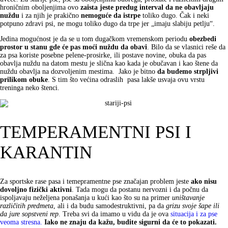
hroničnim oboljenjima ovo
zaista jeste predug interval da ne obavljaju
nuždu
i za njih je prakično
nemoguće da istrpe
toliko dugo. Čak i neki
potpuno zdravi psi, ne mogu toliko dugo da trpe jer „imaju slabiju petlju“.
Jedina mogućnost je da se u tom dugačkom vremenskom periodu
obezbedi
prostor u stanu gde će pas moći nuždu da obavi
. Bilo da se vlasnici reše da
za psa koriste posebne pelene-prosirke, ili postave novine, obuka da pas
obavlja nuždu na datom mestu je slična kao kada je obučavan i kao štene da
nuždu obavlja na dozvoljenim mestima. Jako je bitno
da budemo strpljivi
prilikom obuke
. S tim što većina odraslih pasa lakše usvaja ovu vrstu
treninga neko štenci.
TEMPERAMENTNI PSI I
KARANTIN
Za sportske rase pasa i temepramentne pse značajan problem jeste
ako nisu
dovoljno fizički aktivni
. Tada mogu da postanu nervozni i da počnu da
ispoljavaju neželjena ponašanja u kući kao što su na primer
uništavanje
različitih predmeta
, ali i da budu samodestruktivni, pa da
grizu svoje šape ili
da jure sopstveni rep
. Treba svi da imamo u vidu da je ova
situacija i za pse
veoma stresna.
Iako ne znaju da kažu, budite sigurni da će to pokazati.