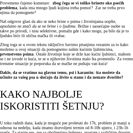
Povremeno čujemo kometare:
zbog čega se vi toliko brinete oko psećih
problema
, kada ima mnogo ljudi kojima treba pomoć? Zar ne treba prvo
njima da pomognete?
Naš odgovor glasi da ako se neko brine o psima i životinjama uopšte,
apsolutno ne znači da se ne brine i o ljudima
. Brižne i saosećajne osobe su
takve po prirodi, i nisu selektivne, pomažu gde i kako mogu, pa bilo da je to
ljudsko biće ili ulična mačka ili vrabac.
Zbog toga se u ovom tekstu isključivo bavimo pitanjima vezanim za to kako
možemo u ovoj situaciji da pomognemo našim kućnim ljubimcima,
prvenstveno psima
. Ostale životinje koje se drže kao kućni ljubimci, mahom
se i ne izvode iz kuća, te se u njihovim životima malo šta promenilo. Za vreme
trenutne situacije je preporuka da se mačke ne puštaju van kuća!
Dakle, da se vratimo na glavnu temu, psi i karantin: šta možete da
učinite za vašeg psa u slučaju da živite u stanu i da nemate dvorište?
KAKO NAJBOLJE
ISKORISTITI ŠETNJU?
U toku radnih dana, kada je moguće pse prošetati do 17h, problem je manji u
odnosu na nedelju, kada imamo dozvoljeni termin od 8-10h ujutro, i 23h-1h
uveče. Za starije pse, pse sa oboljenjima bubrega, prostate i različitim drugim