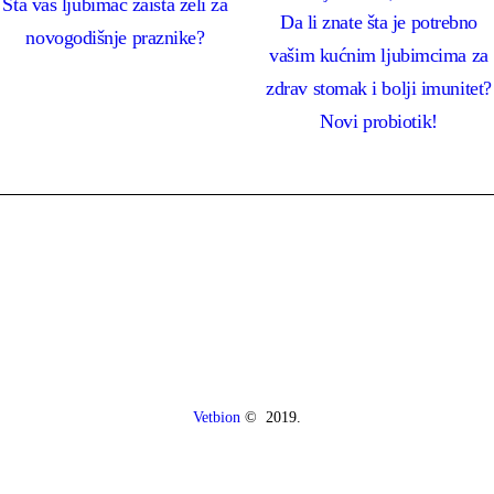
Šta vaš ljubimac zaista želi za
Da li znate šta je potrebno
novogodišnje praznike?
vašim kućnim ljubimcima za
zdrav stomak i bolji imunitet?
Novi probiotik!
Vetbion
© 2019.