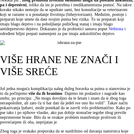
Nekada psi ,
zbog promena životnih okolnosti mogu da postanu anksiozni,
pa i depresivni
, toliko da im je potrebna i medikamentozna pomoć. Na takve
korake nikako nemojte da se upuštate sami, bez konsultacije sa veterinarom
koji se razume u u ponašanje životinja (bihejviorizam). Međutim, postoje i
preparati koje smete da date svojim psima bez rizika. To su preparati koji
imaju blago dejstvo i na poboljšanje psihičkog stanaj i imaju blago
antidepresivno dejstvo. Dokazano je da probiotici sastava poput
Vetbiona
i
određeni biljni prepati namenjeni za pse imaju anksiolitično dejstvo.
VIŠE HRANE NE ZNAČI I
VIŠE SREĆE
Još jedna moguća komplikacija našeg dužeg boravka sa psima u stanovima je
to da počinjemo
više da ih hranimo
. Dajemo im poslastice i nagrade kao
utehu, po principu: „Ne mogu dovoljno da te šetam i znam da si zbog toga
neraspoložen, ali zato ću ti bar dati da jedeš sve ono što voliš“. Takav način
pokazivanja ljubavi, može ponekad da se završi vrlo problematično. Kako po
pse tako i po njihove vlasike, ako pas dobije stomačne tegobe zbog previše
neprimerene hrane. Bilo da se ovakav problem manifestuje prolivom ili
povrećanjem ili oba, neprijatan je.
Zbog toga je svakako preporuka da se suzdržimo od davanja namirnica koje