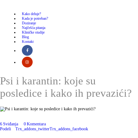
Kako deluje?
Kako deluje?
Kada je potreban?
Kada je potreban?
Doziranje
Najčešća pitanja
Kliničke studije
Doziranje
Blog
Kontakt
Najčešća pitanja
Kliničke studije
Psi i karantin: koje su
Blog
posledice i kako ih prevazići?
Kontakt
6
Sviđanja
0
Komentara
Podeli
Trx_addons_twitter
Trx_addons_facebook