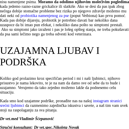
nisu namenjene psima.
Moramo da odolimo njihovim molećivim pogledima
kada jedemo razno-razne grickalice ili slatkiše. Ako se desi da pas ipak zbog
nečega dobije stomačne probleme bez rizika po njegovo zdravlje možemo mu
dati neki od
probiotika namenjenog za pse
(poput Vetbiona) kao prvu pomoć.
Kada pas dobije dijareju, probiotik je potrebno davati bar nekoliko dana
uzaspoce da bi imao pun efekat, i nekoliko dana pošto su simptomi prestali.
Ako su simptomi jako izraženi i pas je lošeg opšteg stanja, ne treba pokušavati
da psa sami lečimo nego ga treba odvesti kod veterinara.
UZAJAMNA LJUBAV I
PODRŠKA
Koliko god prolazimo kroz specifičan period i mi i naši ljubimci, njihovo
prisustvo je nama lekovito, te je na nam da damo sve od sebe da to bude i
uzajamno. Verujemo da tako zejedno možemo lakše da podnesemo celu
situaciju.
Kada smo kod uzajamne podrške, pronađite nas na našoj
instagram stranici
srećni ljubimci
da razmenimo zajedinčka iskustva i savete, a naš tim vam uvek
stoji na raspolaganju za sva pitanja.
Dr vet.med Vladimir Šćepanović
Stručni konsultant: Dr vet.spec.Nikoleta Novak