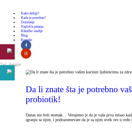
Kako deluje?
Kada je potreban?
Doziranje
Najčešća pitanja
Kliničke studije
Blog
Kontakt
Tag: alergije
Da li znate šta je potrebno v
probiotik!
Danas me boli stomak… Verujemo je da je vaša prva misao kada
igranju sa njim, i podrazumevate da je sa njim uvek sve u redu 