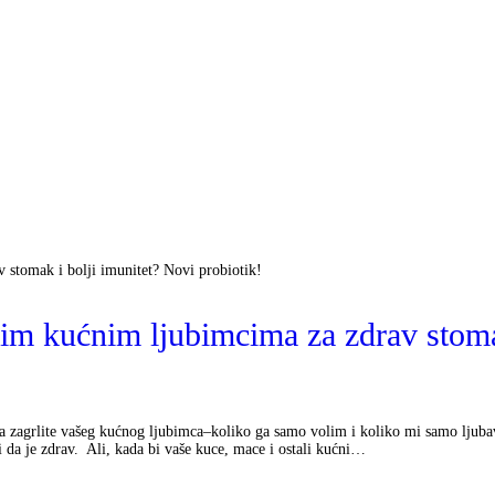
Kako deluje?
Kada je potreban?
Doziranje
Najčešća pitanja
Kliničke studije
Blog
ašim kućnim ljubimcima za zdrav stoma
Kontakt
 zagrlite vašeg kućnog ljubimca–koliko ga samo volim i koliko mi samo ljubav
i da je zdrav. Ali, kada bi vaše kuce, mace i ostali kućni…