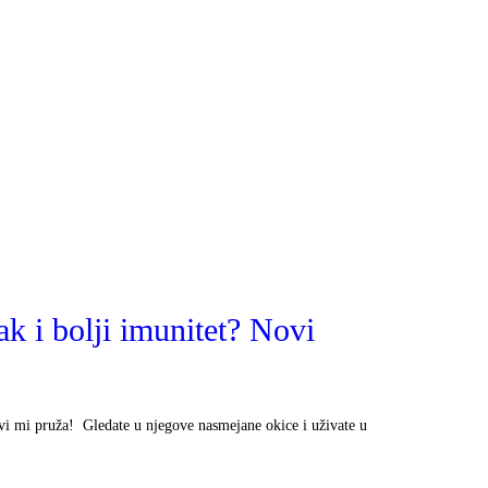
k i bolji imunitet? Novi
i mi pruža! Gledate u njegove nasmejane okice i uživate u