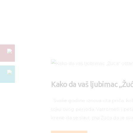
Kako da vaš ljubimac „Žu
Svake godine iznova ista priča: kol
toku ovog perioda. Vatrometi i pet
krene da se slavi, zna Žuća da je s