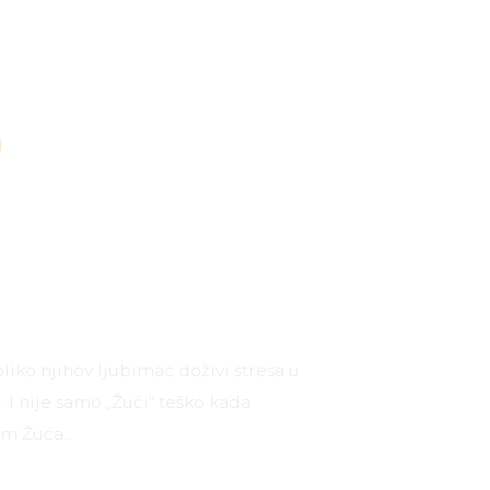
e
liko njihov ljubimac doživi stresa u
I nije samo „Žući“ teško kada
vam Žuća…