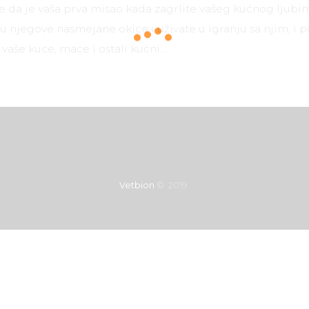
da je vaša prva misao kada zagrlite vašeg kućnog ljubim
u njegove nasmejane okice i uživate u igranju sa njim, i 
i vaše kuce, mace i ostali kućni…
Vetbion
© 2019.