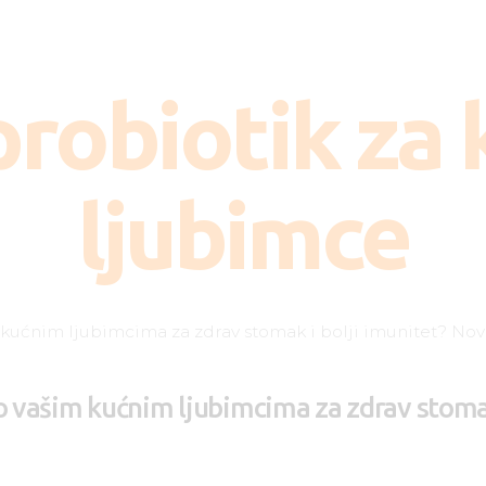
Kako deluje?
Kada je potreban?
probiotik za
Doziranje
Najčešća pitanja
ljubimce
Kliničke studije
Blog
Kontakt
no vašim kućnim ljubimcima za zdrav stomak