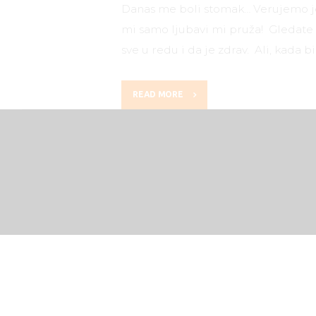
Danas me boli stomak… Verujemo je 
mi samo ljubavi mi pruža! Gledate 
sve u redu i da je zdrav. Ali, kada b
READ MORE