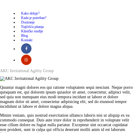
Kako deluje?
Kako deluje?
Kada je potreban?
Kada je potreban?
Doziranje
Najčešća pitanja
Kliničke studije
Doziranje
Blog
Kontakt
Najčešća pitanja
Kliničke studije
AKC Invitational Agility Group
Blog
Quuntur magni dolores eos qui ratione voluptatem sequi nesciunt. Neque porro
quisquam est, qui dolorem ipsum quiaolor sit amet, consectetur, adipisci velit,
Kontakt
sed quia non numquam eius modi tempora incidunt ut labore et dolore
magnam dolor sit amet, consectetur adipisicing elit, sed do eiusmod tempor
incididunt ut labore et dolore magna aliqua.
Minim veniam, quis nostrud exercitation ullamco laboris nisi ut aliquip ex ea
commodo consequat. Duis aute irure dolor in reprehenderit in voluptate velit
esse cillum dolore eu fugiat nulla pariatur. Excepteur sint occaecat cupidatat
non proident, sunt in culpa qui officia deserunt mollit anim id est laborum.