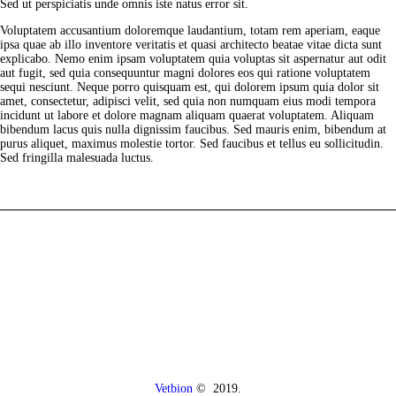
Sed ut perspiciatis unde omnis iste natus error sit.
Voluptatem accusantium doloremque laudantium, totam rem aperiam, eaque
ipsa quae ab illo inventore veritatis et quasi architecto beatae vitae dicta sunt
explicabo. Nemo enim ipsam voluptatem quia voluptas sit aspernatur aut odit
aut fugit, sed quia consequuntur magni dolores eos qui ratione voluptatem
sequi nesciunt. Neque porro quisquam est, qui dolorem ipsum quia dolor sit
amet, consectetur, adipisci velit, sed quia non numquam eius modi tempora
incidunt ut labore et dolore magnam aliquam quaerat voluptatem. Aliquam
bibendum lacus quis nulla dignissim faucibus. Sed mauris enim, bibendum at
purus aliquet, maximus molestie tortor. Sed faucibus et tellus eu sollicitudin.
Sed fringilla malesuada luctus.
Vetbion
© 2019.