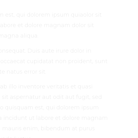
 est, qui dolorem ipsum quiaolor sit
labore et dolore magnam dolor sit
 magna aliqua.
nsequat. Duis aute irure dolor in
nt occaecat cupidatat non proident, sunt
e natus error sit.
llo inventore veritatis et quasi
it aspernatur aut odit aut fugit, sed
ro quisquam est, qui dolorem ipsum
ra incidunt ut labore et dolore magnam
d mauris enim, bibendum at purus