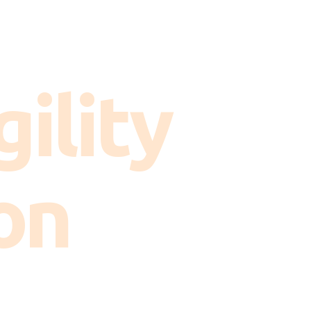
ility
on