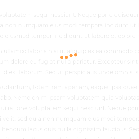
voluptatem sequi nesciunt. Neque porro quisquam
 quia non numquam eius modi tempora incidunt ut 
 do eiusmod tempor incididunt ut labore et dolore
 ullamco laboris nisi ut aliquip ex ea commodo co
llum dolore eu fugiat nulla pariatur. Excepteur si
 id est laborum. Sed ut perspiciatis unde omnis ist
antium, totam rem aperiam, eaque ipsa quae ab i
icabo. Nemo enim ipsam voluptatem quia voluptas s
ui ratione voluptatem sequi nesciunt. Neque por
isci velit, sed quia non numquam eius modi tempo
ibendum lacus quis nulla dignissim faucibus. Se