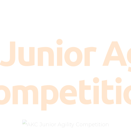
Kako deluje?
Kada je potreban?
Doziranje
Junior Ag
Najčešća pitanja
Kliničke studije
ompetiti
Blog
Kontakt