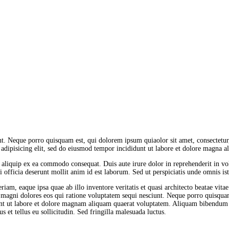
Kako deluje?
Kada je potreban?
Doziranje
Najčešća pitanja
Kliničke studije
Blog
nt. Neque porro quisquam est, qui dolorem ipsum quiaolor sit amet, consectetu
 adipisicing elit, sed do eiusmod tempor incididunt ut labore et dolore magna al
Kontakt
aliquip ex ea commodo consequat. Duis aute irure dolor in reprehenderit in volu
 officia deserunt mollit anim id est laborum. Sed ut perspiciatis unde omnis iste
m, eaque ipsa quae ab illo inventore veritatis et quasi architecto beatae vit
ur magni dolores eos qui ratione voluptatem sequi nesciunt. Neque porro quisqua
nt ut labore et dolore magnam aliquam quaerat voluptatem. Aliquam bibendum l
 et tellus eu sollicitudin. Sed fringilla malesuada luctus.