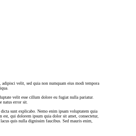
r, adipisci velit, sed quia non numquam eius modi tempora
iqua.
ptate velit esse cillum dolore eu fugiat nulla pariatur.
 natus error sit.
ae dicta sunt explicabo. Nemo enim ipsam voluptatem quia
m est, qui dolorem ipsum quia dolor sit amet, consectetur,
acus quis nulla dignissim faucibus. Sed mauris enim,