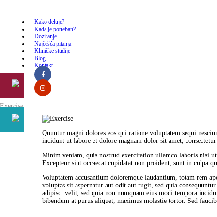
Kako deluje?
Kada je potreban?
Doziranje
Najčešća pitanja
Kliničke studije
Blog
Kontakt
Exercise
Quuntur magni dolores eos qui ratione voluptatem sequi nesciu
incidunt ut labore et dolore magnam dolor sit amet, consectetur
Minim veniam, quis nostrud exercitation ullamco laboris nisi ut 
Excepteur sint occaecat cupidatat non proident, sunt in culpa qui
Voluptatem accusantium doloremque laudantium, totam rem aperia
voluptas sit aspernatur aut odit aut fugit, sed quia consequunt
adipisci velit, sed quia non numquam eius modi tempora incidu
bibendum at purus aliquet, maximus molestie tortor. Sed faucibus